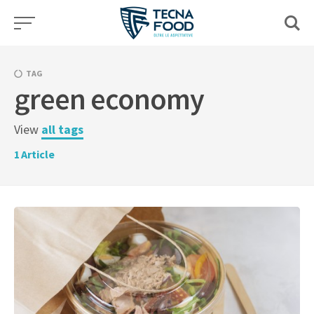
Skip
to
content
TAG
green economy
View
all tags
1
Article