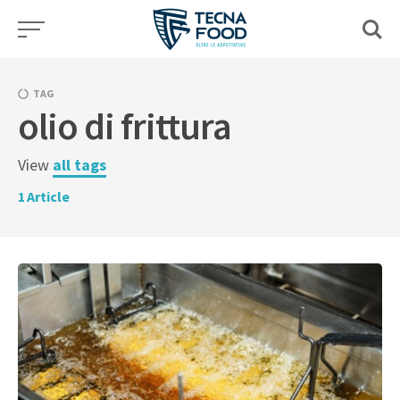
Skip
to
content
TAG
olio di frittura
View
all tags
1
Article