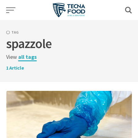
Skip
to
content
TAG
spazzole
View
all tags
1
Article