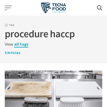
Skip
to
content
TAG
procedure haccp
View
all tags
5
Articles