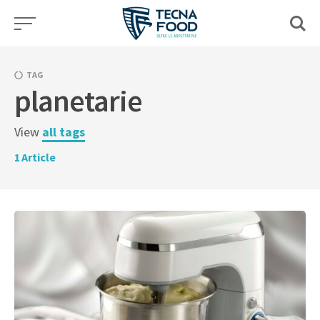
Skip
to
content
TAG
planetarie
View
all tags
1
Article