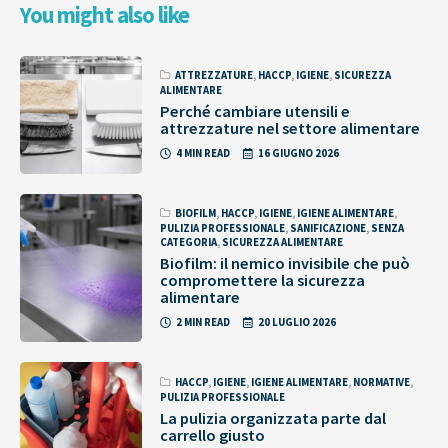
You might also like
ATTREZZATURE
,
HACCP
,
IGIENE
,
SICUREZZA
ALIMENTARE
Perché cambiare utensili e
attrezzature nel settore alimentare
4 MIN READ
16 GIUGNO 2026
BIOFILM
,
HACCP
,
IGIENE
,
IGIENE ALIMENTARE
,
PULIZIA PROFESSIONALE
,
SANIFICAZIONE
,
SENZA
CATEGORIA
,
SICUREZZA ALIMENTARE
Biofilm: il nemico invisibile che può
compromettere la sicurezza
alimentare
2 MIN READ
20 LUGLIO 2026
HACCP
,
IGIENE
,
IGIENE ALIMENTARE
,
NORMATIVE
,
PULIZIA PROFESSIONALE
La pulizia organizzata parte dal
carrello giusto