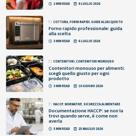
2 MIN READ
9 LUGLIO 2026
COTTURA
,
FORNI RAPIDI
,
GUIDE ALL'ACQUISTO
Forno rapido professionale: guida
alla scelta
3 MIN READ
6 LUGLIO 2026
CONTENITORI
,
CONTENITORI MONOUSO
Contenitori monouso per alimenti:
scegli quello giusto per ogni
prodotto
3 MIN READ
10 GIUGNO 2026
HACCP
,
NORMATIVE
,
SICUREZZA ALIMENTARE
Documentazione HACCP: se non la
trovi quando serve, è come non
averla
5 MIN READ
25 MAGGIO 2026