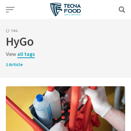
Skip
to
content
TAG
HyGo
View
all tags
1
Article