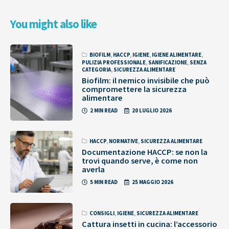
You might also like
BIOFILM
,
HACCP
,
IGIENE
,
IGIENE ALIMENTARE
,
PULIZIA PROFESSIONALE
,
SANIFICAZIONE
,
SENZA
CATEGORIA
,
SICUREZZA ALIMENTARE
Biofilm: il nemico invisibile che può
compromettere la sicurezza
alimentare
2 MIN READ
20 LUGLIO 2026
HACCP
,
NORMATIVE
,
SICUREZZA ALIMENTARE
Documentazione HACCP: se non la
trovi quando serve, è come non
averla
5 MIN READ
25 MAGGIO 2026
CONSIGLI
,
IGIENE
,
SICUREZZA ALIMENTARE
Cattura insetti in cucina: l’accessorio