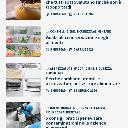
che tutti sottovalutano finché non è
troppo tardi
3 MIN READ
20 APRILE 2026
CONSIGLI
,
IGIENE
,
SICUREZZA ALIMENTARE
Guida alla conservazione degli
alimenti
3 MIN READ
7 APRILE 2026
ATTREZZATURE
,
HACCP
,
IGIENE
,
SICUREZZA
ALIMENTARE
Perché cambiare utensili e
attrezzature nel settore alimentare
4 MIN READ
16 GIUGNO 2026
IGIENE
,
NORMATIVE
,
SENZA CATEGORIA
,
SICUREZZA ALIMENTARE
5 consigli pratici per evitare
contaminazioni nelle aziende
alimentari