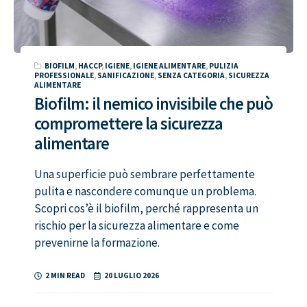
BIOFILM
,
HACCP
,
IGIENE
,
IGIENE ALIMENTARE
,
PULIZIA
PROFESSIONALE
,
SANIFICAZIONE
,
SENZA CATEGORIA
,
SICUREZZA
ALIMENTARE
Biofilm: il nemico invisibile che può
compromettere la sicurezza
alimentare
Una superficie può sembrare perfettamente
pulita e nascondere comunque un problema.
Scopri cos’è il biofilm, perché rappresenta un
rischio per la sicurezza alimentare e come
prevenirne la formazione.
2 MIN READ
20 LUGLIO 2026