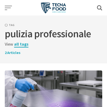
Skip
to
content
TAG
pulizia professionale
View
all tags
2
Articles