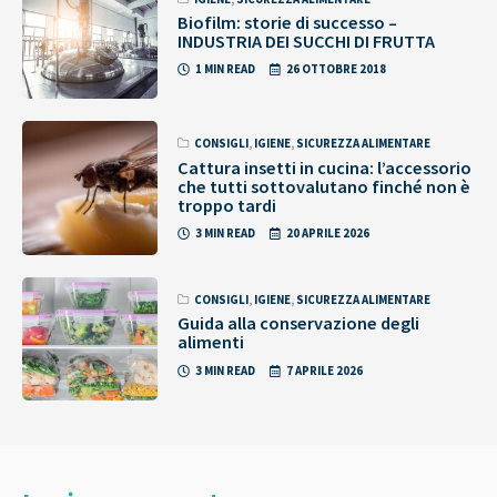
Biofilm: storie di successo –
INDUSTRIA DEI SUCCHI DI FRUTTA
1 MIN READ
26 OTTOBRE 2018
CONSIGLI
,
IGIENE
,
SICUREZZA ALIMENTARE
Cattura insetti in cucina: l’accessorio
che tutti sottovalutano finché non è
troppo tardi
3 MIN READ
20 APRILE 2026
CONSIGLI
,
IGIENE
,
SICUREZZA ALIMENTARE
Guida alla conservazione degli
alimenti
3 MIN READ
7 APRILE 2026