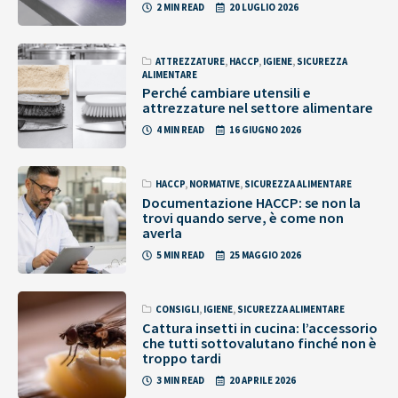
2 MIN READ
20 LUGLIO 2026
ATTREZZATURE
,
HACCP
,
IGIENE
,
SICUREZZA
ALIMENTARE
Perché cambiare utensili e
attrezzature nel settore alimentare
4 MIN READ
16 GIUGNO 2026
HACCP
,
NORMATIVE
,
SICUREZZA ALIMENTARE
Documentazione HACCP: se non la
trovi quando serve, è come non
averla
5 MIN READ
25 MAGGIO 2026
CONSIGLI
,
IGIENE
,
SICUREZZA ALIMENTARE
Cattura insetti in cucina: l’accessorio
che tutti sottovalutano finché non è
troppo tardi
3 MIN READ
20 APRILE 2026