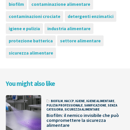
biofilm
contaminazione alimentare
contaminazioni crociate
detergenti enzimatici
igiene e pulizia
industria alimentare
protezione batterica
settore alimentare
sicurezza alimentare
You might also like
BIOFILM
,
HACCP
,
IGIENE
,
IGIENE ALIMENTARE
,
PULIZIA PROFESSIONALE
,
SANIFICAZIONE
,
SENZA
CATEGORIA
,
SICUREZZA ALIMENTARE
Biofilm: il nemico invisibile che può
compromettere la sicurezza
alimentare