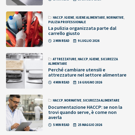
HACCP
,
IGIENE
,
IGIENE ALIMENTARE
,
NORMATIVE
,
PULIZIA PROFESSIONALE
La pulizia organizzata parte dal
carrello giusto
2 MIN READ
9 LUGLIO 2026
ATTREZZATURE
,
HACCP
,
IGIENE
,
SICUREZZA
ALIMENTARE
Perché cambiare utensili e
attrezzature nel settore alimentare
4 MIN READ
16 GIUGNO 2026
HACCP
,
NORMATIVE
,
SICUREZZA ALIMENTARE
Documentazione HACCP: se non la
trovi quando serve, è come non
averla
5 MIN READ
25 MAGGIO 2026