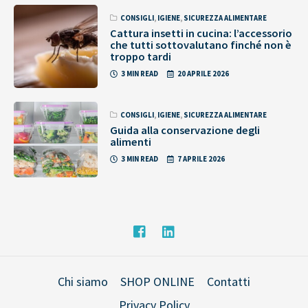
CONSIGLI
,
IGIENE
,
SICUREZZA ALIMENTARE
Cattura insetti in cucina: l’accessorio
che tutti sottovalutano finché non è
troppo tardi
3 MIN READ
20 APRILE 2026
CONSIGLI
,
IGIENE
,
SICUREZZA ALIMENTARE
Guida alla conservazione degli
alimenti
3 MIN READ
7 APRILE 2026
Chi siamo
SHOP ONLINE
Contatti
Privacy Policy